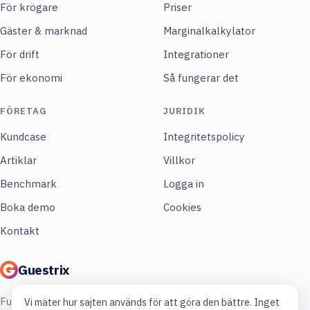
För krögare
Priser
Gäster & marknad
Marginalkalkylator
För drift
Integrationer
För ekonomi
Så fungerar det
FÖRETAG
JURIDIK
Kundcase
Integritetspolicy
Artiklar
Villkor
Benchmark
Logga in
Boka demo
Cookies
Kontakt
Guestrix
Full koll på din restaurang. Mer lönsamhet,
Vi mäter hur sajten används för att göra den bättre. Inget