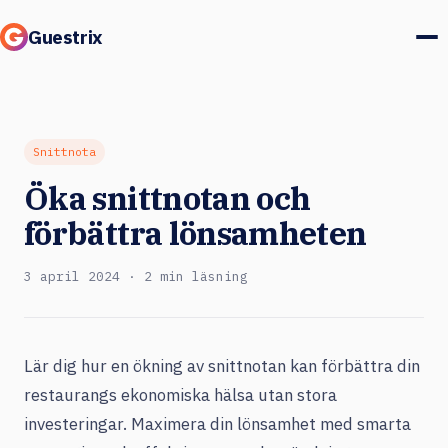
Guestrix
Produkt
Integrationer
Snittnota
Öka snittnotan och
Priser
förbättra lönsamheten
Kundcase
3 april 2024 · 2 min läsning
Gäster & marknad
Logga in
Lär dig hur en ökning av snittnotan kan förbättra din
restaurangs ekonomiska hälsa utan stora
Boka en demo
investeringar. Maximera din lönsamhet med smarta