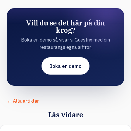
Vill du se det här på din
krog?
Boka en demo så visar vi Guestrix med din
restaurangs egna siffror.
Boka en demo
← Alla artiklar
Läs vidare