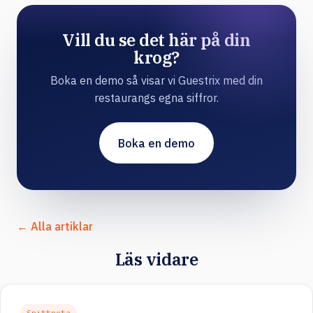
Vill du se det här på din
krog?
Boka en demo så visar vi Guestrix med din
restaurangs egna siffror.
Boka en demo
← Alla artiklar
Läs vidare
Snittnota