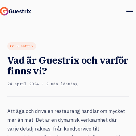
Guestrix
Produkt
Integrationer
Om Guestrix
Vad är Guestrix och varför
Priser
finns vi?
Kundcase
24 april 2024 · 2 min läsning
Gäster & marknad
Logga in
Att äga och driva en restaurang handlar om mycket
mer än mat. Det är en dynamisk verksamhet där
Boka en demo
varje detalj räknas, från kundservice till