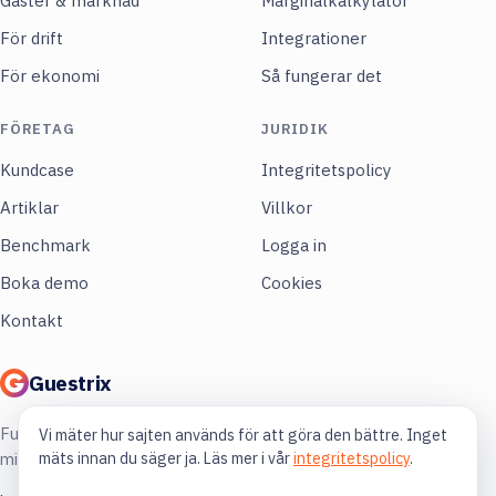
Gäster & marknad
Marginalkalkylator
För drift
Integrationer
För ekonomi
Så fungerar det
FÖRETAG
JURIDIK
Kundcase
Integritetspolicy
Artiklar
Villkor
Benchmark
Logga in
Boka demo
Cookies
Kontakt
Guestrix
Full koll på din restaurang. Mer lönsamhet,
Vi mäter hur sajten används för att göra den bättre. Inget
mäts innan du säger ja. Läs mer i vår
integritetspolicy
.
mindre gissning.