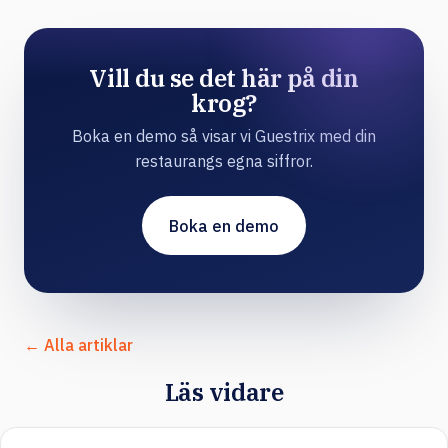
Vill du se det här på din
krog?
Boka en demo så visar vi Guestrix med din
restaurangs egna siffror.
Boka en demo
← Alla artiklar
Läs vidare