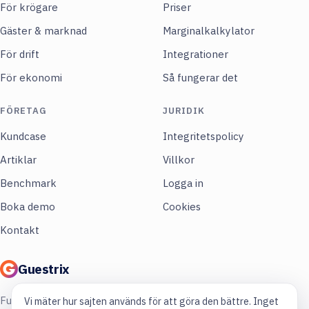
För krögare
Priser
Gäster & marknad
Marginalkalkylator
För drift
Integrationer
För ekonomi
Så fungerar det
FÖRETAG
JURIDIK
Kundcase
Integritetspolicy
Artiklar
Villkor
Benchmark
Logga in
Boka demo
Cookies
Kontakt
Guestrix
Full koll på din restaurang. Mer lönsamhet,
Vi mäter hur sajten används för att göra den bättre. Inget