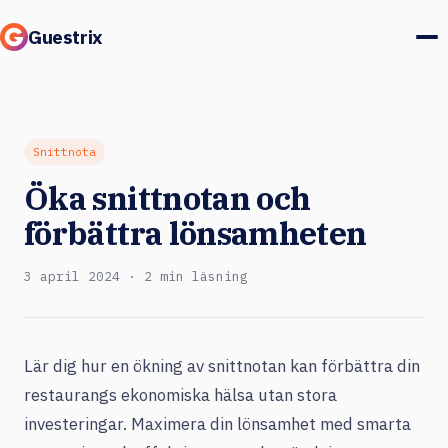
Guestrix
Produkt
Integrationer
Snittnota
Öka snittnotan och
Priser
förbättra lönsamheten
Kundcase
3 april 2024 · 2 min läsning
Gäster & marknad
Logga in
Lär dig hur en ökning av snittnotan kan förbättra din
restaurangs ekonomiska hälsa utan stora
Boka en demo
investeringar. Maximera din lönsamhet med smarta