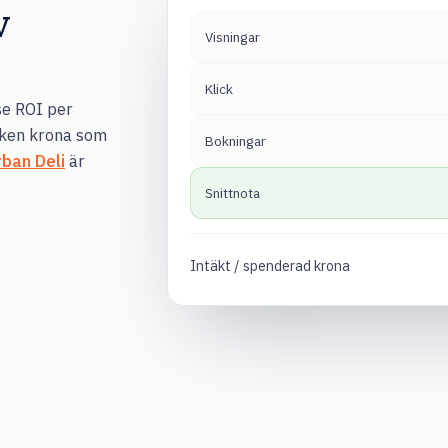
v
Visningar
Klick
se ROI per
ilken krona som
Bokningar
rban Deli
är
Snittnota
Intäkt / spenderad krona