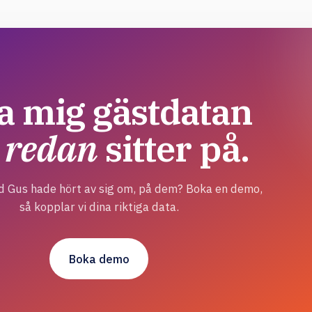
a mig gästdatan
g
redan
sitter på.
ad Gus hade hört av sig om, på dem? Boka en demo,
så kopplar vi dina riktiga data.
Boka demo