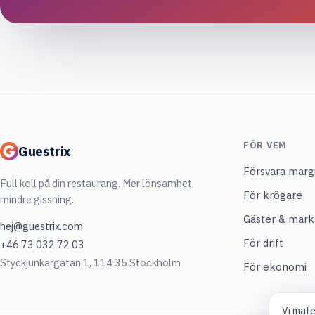
FÖR VEM
Guestrix
Försvara marg
Full koll på din restaurang. Mer lönsamhet,
För krögare
mindre gissning.
Gäster & mar
hej@guestrix.com
För drift
+46 73 032 72 03
Styckjunkargatan 1, 114 35 Stockholm
För ekonomi
Vi mäte