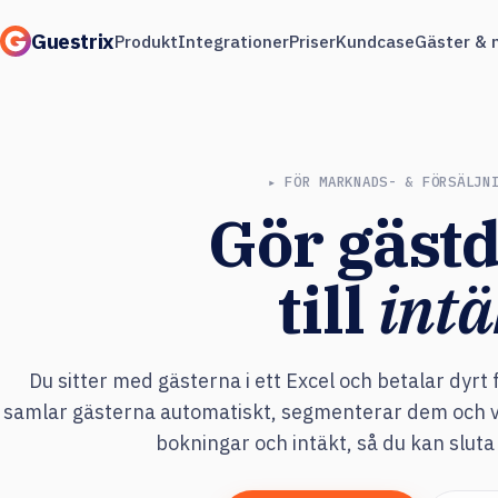
Guestrix
Produkt
Integrationer
Priser
Kundcase
Gäster & 
▸ FÖR MARKNADS- & FÖRSÄLJN
Gör gäst
till
intä
Du sitter med gästerna i ett Excel och betalar dyrt
samlar gästerna automatiskt, segmenterar dem och vi
bokningar och intäkt, så du kan sluta 