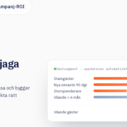
ampanj-ROI
 jaga
Gästsegment · uppdateras automatisk
Stamgäster
Nya senaste 90 dgr
ssa och bygger
Storspenderare
kta rätt
Vilande > 6 mån
Vilande gäster
e