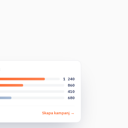
t
1 240
860
410
680
Skapa kampanj →