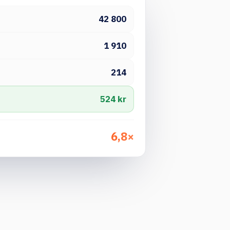
42 800
1 910
214
524 kr
6,8×