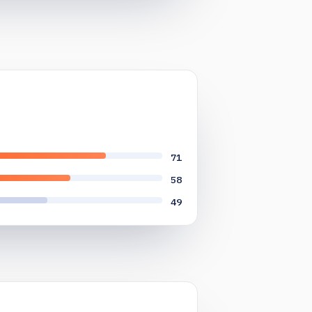
71
58
49