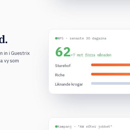
d.
NPS · senaste 30 dagarna
62
 in i Guestrix
+7 mot förra månaden
ma vy som
Sturehof
Riche
Liknande krogar
Kampanj · "AW efter jobbet"