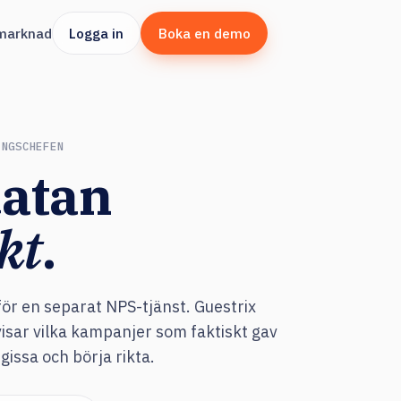
marknad
Logga in
Boka en demo
INGSCHEFEN
datan
kt
.
 för en separat NPS-tjänst. Guestrix
sar vilka kampanjer som faktiskt gav
gissa och börja rikta.