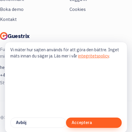
Boka demo
Cookies
Kontakt
Guestrix
Full koll på din restaurang. Mer lönsamhet,
Vi mäter hur sajten används för att göra den bättre. Inget
mäts innan du säger ja. Läs mer i vår
integritetspolicy
.
mindre gissning.
hej@guestrix.com
+46 73 032 72 03
Styckjunkargatan 1, 114 35 Stockholm
© 2026 Guestrix. Byggt för svensk restaurangbransch.
In English
Avböj
Acceptera
guestrix.com