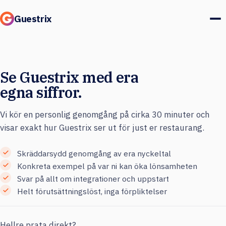
Guestrix
Produkt
Se Guestrix med era
Integrationer
egna siffror.
Priser
Vi kör en personlig genomgång på cirka 30 minuter och
visar exakt hur Guestrix ser ut för just er restaurang.
Kundcase
Skräddarsydd genomgång av era nyckeltal
Gäster & marknad
Konkreta exempel på var ni kan öka lönsamheten
Svar på allt om integrationer och uppstart
Logga in
Helt förutsättningslöst, inga förpliktelser
Boka en demo
Hellre prata direkt?