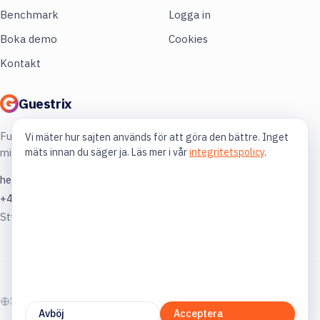
Benchmark
Logga in
Boka demo
Cookies
Kontakt
Guestrix
Full koll på din restaurang. Mer lönsamhet,
Vi mäter hur sajten används för att göra den bättre. Inget
mäts innan du säger ja. Läs mer i vår
integritetspolicy
.
mindre gissning.
hej@guestrix.com
+46 73 032 72 03
Styckjunkargatan 1, 114 35 Stockholm
© 2026 Guestrix. Byggt för svensk restaurangbransch.
In English
Avböj
Acceptera
guestrix.com