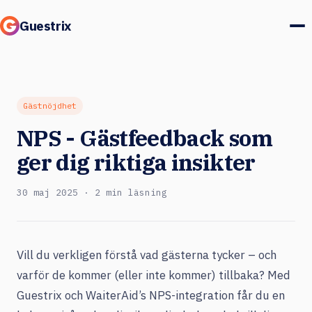
Guestrix
Produkt
Integrationer
Gästnöjdhet
NPS - Gästfeedback som
Priser
ger dig riktiga insikter
Kundcase
30 maj 2025 · 2 min läsning
Gäster & marknad
Logga in
Vill du verkligen förstå vad gästerna tycker – och
varför de kommer (eller inte kommer) tillbaka? Med
Boka en demo
Guestrix och WaiterAid’s NPS-integration får du en