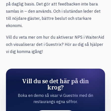
på daglig basis. Det gör att feedbacken inte bara
samlas in – den används. Och i slutändan leder det
till nöjdare gäster, bättre beslut och starkare
ekonomi.
Vill du veta mer om hur du aktiverar NPS i WaiterAid
och visualiserar det i Guestrix? Hör av dig så hjälper
vi dig komma igång!
Vill du se det här på din
krog?
Boka en demo så visar vi Guestrix med din
restaurangs egna siffror.