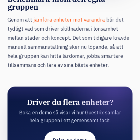
gruppen
Genom att
jämföra enheter mot varandra
blir det
tydligt vad som driver skillnaderna i lönsamhet
mellan städer och koncept. Det som tidigare krävde
manuell sammanställning sker nu löpande, så att
hela gruppen kan hitta lärdomar, jobba smartare
tillsammans och lära av sina bästa enheter.
Driver du flera enheter?
Boka en demo så visar vi hur Guestrix samlar
hela gruppen i ett gemensamt facit.