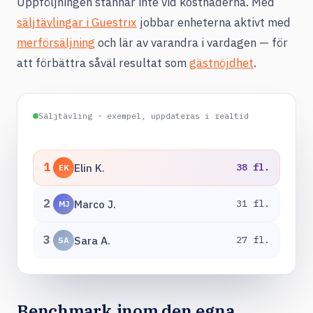
Uppföljningen stannar inte vid kostnaderna. Med
säljtävlingar i Guestrix
jobbar enheterna aktivt med
merförsäljning
och lär av varandra i vardagen — för
att förbättra såväl resultat som
gästnöjdhet
.
Säljtävling · exempel, uppdateras i realtid
1
Elin K.
38 fl.
EK
2
Marco J.
31 fl.
MJ
3
Sara A.
27 fl.
SA
Benchmark inom den egna