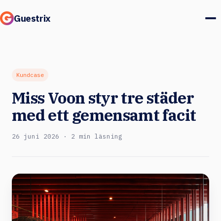
Guestrix
Produkt
Integrationer
Kundcase
Miss Voon styr tre städer
Priser
med ett gemensamt facit
Kundcase
26 juni 2026 · 2 min läsning
Gäster & marknad
Logga in
Boka en demo