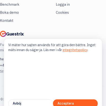
Benchmark
Logga in
Boka demo
Cookies
Kontakt
Guestrix
Full koll på din restaurang. Mer lönsamhet,
Vi mäter hur sajten används för att göra den bättre. Inget
mäts innan du säger ja. Läs mer i vår
integritetspolicy
.
mindre gissning.
hej@guestrix.com
+46 73 032 72 03
Styckjunkargatan 1, 114 35 Stockholm
© 2026 Guestrix. Byggt för svensk restaurangbransch.
In English
Avböj
Acceptera
guestrix.com