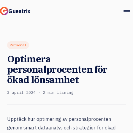
Guestrix
Produkt
Integrationer
Personal
Optimera
Priser
personalprocenten för
Kundcase
ökad lönsamhet
Gäster & marknad
3 april 2024 · 2 min läsning
Logga in
Upptäck hur optimering av personalprocenten
Boka en demo
genom smart dataanalys och strategier för ökad