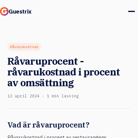
Guestrix
Produkt
Integrationer
Råvarukostnad
Råvaruprocent -
Priser
råvarukostnad i procent
Kundcase
av omsättning
Gäster & marknad
12 april 2024 · 1 min läsning
Logga in
Vad är råvaruprocent?
Boka en demo
Råvarukostnad i procent av restaurangens