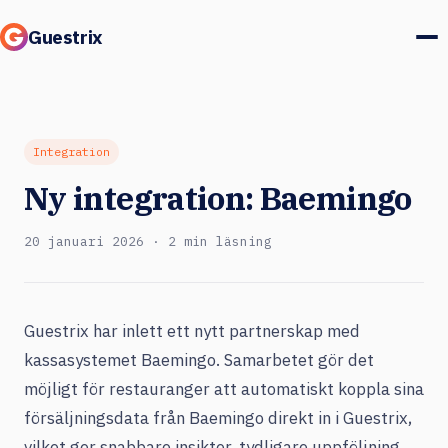
Guestrix
Produkt
Integrationer
Integration
Ny integration: Baemingo
Priser
20 januari 2026 · 2 min läsning
Kundcase
Gäster & marknad
Guestrix har inlett ett nytt partnerskap med
Logga in
kassasystemet Baemingo. Samarbetet gör det
möjligt för restauranger att automatiskt koppla sina
försäljningsdata från Baemingo direkt in i Guestrix,
Boka en demo
vilket ger snabbare insikter, tydligare uppföljning