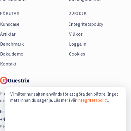
FÖRETAG
JURIDIK
Kundcase
Integritetspolicy
Artiklar
Villkor
Benchmark
Logga in
Boka demo
Cookies
Kontakt
Guestrix
Full koll på din restaurang. Mer lönsamhet,
Vi mäter hur sajten används för att göra den bättre. Inget
mäts innan du säger ja. Läs mer i vår
integritetspolicy
.
mindre gissning.
hej@guestrix.com
+46 73 032 72 03
Styckjunkargatan 1, 114 35 Stockholm