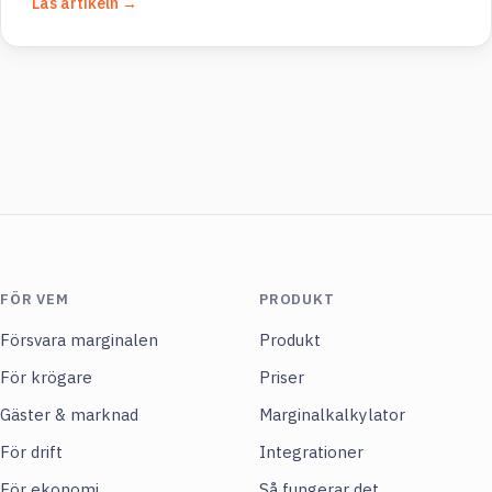
Läs artikeln →
FÖR VEM
PRODUKT
Försvara marginalen
Produkt
För krögare
Priser
Gäster & marknad
Marginalkalkylator
För drift
Integrationer
För ekonomi
Så fungerar det