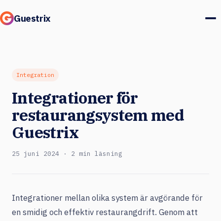
Guestrix
Produkt
Integrationer
Integration
Integrationer för
Priser
restaurangsystem med
Kundcase
Guestrix
Gäster & marknad
25 juni 2024 · 2 min läsning
Logga in
Integrationer mellan olika system är avgörande för
Boka en demo
en smidig och effektiv restaurangdrift. Genom att