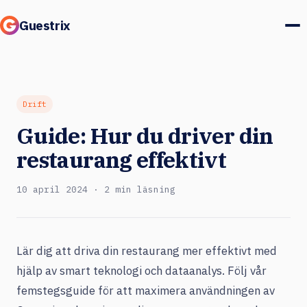
Guestrix
Produkt
Integrationer
Drift
Guide: Hur du driver din
Priser
restaurang effektivt
Kundcase
10 april 2024 · 2 min läsning
Gäster & marknad
Logga in
Lär dig att driva din restaurang mer effektivt med
hjälp av smart teknologi och dataanalys. Följ vår
Boka en demo
femstegsguide för att maximera användningen av