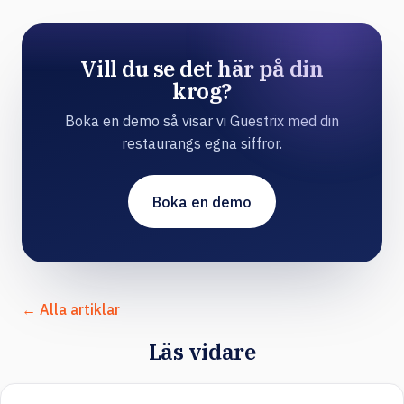
Vill du se det här på din
krog?
Boka en demo så visar vi Guestrix med din
restaurangs egna siffror.
Boka en demo
← Alla artiklar
Läs vidare