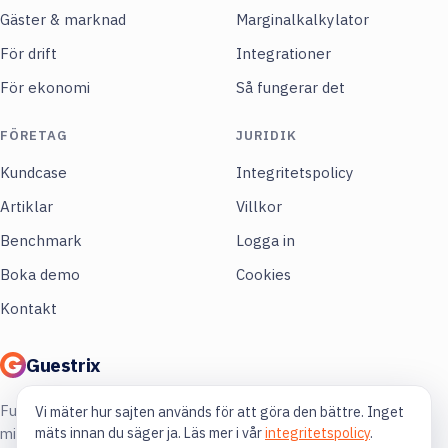
Gäster & marknad
Marginalkalkylator
För drift
Integrationer
För ekonomi
Så fungerar det
FÖRETAG
JURIDIK
Kundcase
Integritetspolicy
Artiklar
Villkor
Benchmark
Logga in
Boka demo
Cookies
Kontakt
Guestrix
Full koll på din restaurang. Mer lönsamhet,
Vi mäter hur sajten används för att göra den bättre. Inget
mäts innan du säger ja. Läs mer i vår
integritetspolicy
.
mindre gissning.