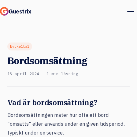
Guestrix
Produkt
Integrationer
Nyckeltal
Bordsomsättning
Priser
13 april 2024 · 1 min läsning
Kundcase
Gäster & marknad
Vad är bordsomsättning?
Logga in
Bordsomsättningen mäter hur ofta ett bord
"omsätts" eller används under en given tidsperiod,
Boka en demo
typiskt under en service.