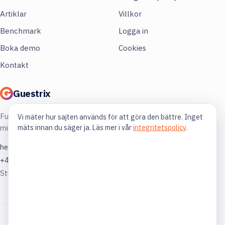
Artiklar
Villkor
Benchmark
Logga in
Boka demo
Cookies
Kontakt
Guestrix
Full koll på din restaurang. Mer lönsamhet,
Vi mäter hur sajten används för att göra den bättre. Inget
mäts innan du säger ja. Läs mer i vår
integritetspolicy
.
mindre gissning.
hej@guestrix.com
+46 73 032 72 03
Styckjunkargatan 1, 114 35 Stockholm
© 2026 Guestrix. Byggt för svensk restaurangbransch.