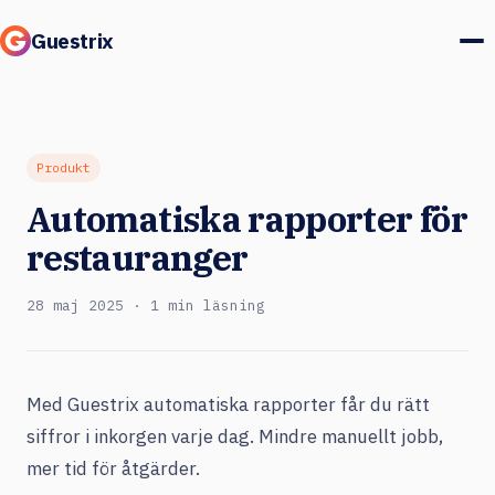
Guestrix
Produkt
Integrationer
Produkt
Automatiska rapporter för
Priser
restauranger
Kundcase
28 maj 2025 · 1 min läsning
Gäster & marknad
Logga in
Med Guestrix automatiska rapporter får du rätt
siffror i inkorgen varje dag. Mindre manuellt jobb,
Boka en demo
mer tid för åtgärder.