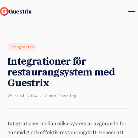
Guestrix
Produkt
Integrationer
Integration
Integrationer för
Priser
restaurangsystem med
Kundcase
Guestrix
Gäster & marknad
25 juni 2024 · 2 min läsning
Logga in
Integrationer mellan olika system är avgörande för
Boka en demo
en smidig och effektiv restaurangdrift. Genom att