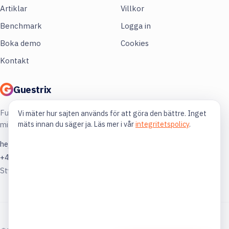
Artiklar
Villkor
Benchmark
Logga in
Boka demo
Cookies
Kontakt
Guestrix
Full koll på din restaurang. Mer lönsamhet,
Vi mäter hur sajten används för att göra den bättre. Inget
mäts innan du säger ja. Läs mer i vår
integritetspolicy
.
mindre gissning.
hej@guestrix.com
+46 73 032 72 03
Styckjunkargatan 1, 114 35 Stockholm
© 2026 Guestrix. Byggt för svensk restaurangbransch.